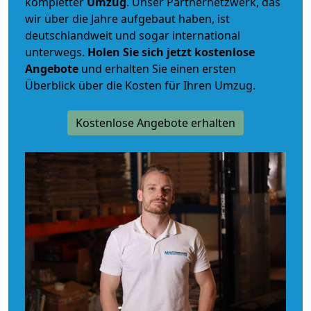
kompletter
Umzug
. Unser Partnernetzwerk, das
wir über die Jahre aufgebaut haben, ist
deutschlandweit und sogar international
unterwegs.
Holen Sie sich jetzt kostenlose
Angebote
und erhalten Sie einen ersten
Überblick über die Kosten für Ihren Umzug.
Kostenlose Angebote erhalten