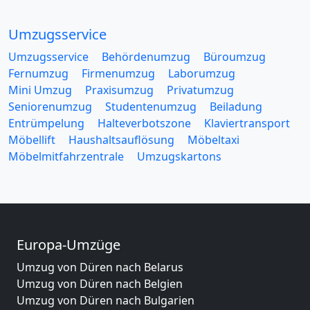
Umzugsservice
Umzugsservice
Behördenumzug
Büroumzug
Fernumzug
Firmenumzug
Laborumzug
Mini Umzug
Praxisumzug
Privatumzug
Seniorenumzug
Studentenumzug
Beiladung
Entrümpelung
Halteverbotszone
Klaviertransport
Möbellift
Haushaltsauflösung
Möbeltaxi
Möbelmitfahrzentrale
Umzugskartons
Europa-Umzüge
Umzug von Düren nach Belarus
Umzug von Düren nach Belgien
Umzug von Düren nach Bulgarien