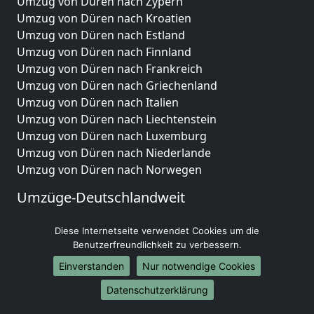
Umzug von Düren nach Zypern
Umzug von Düren nach Kroatien
Umzug von Düren nach Estland
Umzug von Düren nach Finnland
Umzug von Düren nach Frankreich
Umzug von Düren nach Griechenland
Umzug von Düren nach Italien
Umzug von Düren nach Liechtenstein
Umzug von Düren nach Luxemburg
Umzug von Düren nach Niederlande
Umzug von Düren nach Norwegen
Umzüge-Deutschlandweit
Umzug von Düren nach Berlin
Diese Internetseite verwendet Cookies um die
Umzug von Düren nach Hamburg
Benutzerfreundlichkeit zu verbessern.
Umzug von Düren nach München
Einverstanden
Nur notwendige Cookies
Umzug von Düren nach Köln
Umzug von Düren nach Frankfurt am Main
Datenschutzerklärung
Umzug von Düren nach Stuttgart