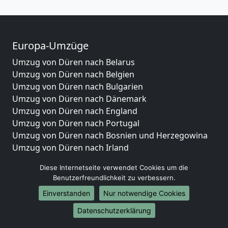
Europa-Umzüge
Umzug von Düren nach Belarus
Umzug von Düren nach Belgien
Umzug von Düren nach Bulgarien
Umzug von Düren nach Dänemark
Umzug von Düren nach England
Umzug von Düren nach Portugal
Umzug von Düren nach Bosnien und Herzegowina
Umzug von Düren nach Irland
Umzug von Düren nach Lettland
Diese Internetseite verwendet Cookies um die
Umzug von Düren nach Zypern
Benutzerfreundlichkeit zu verbessern.
Umzug von Düren nach Kroatien
Einverstanden
Nur notwendige Cookies
Umzug von Düren nach Estland
Umzug von Düren nach Finnland
Datenschutzerklärung
Umzug von Düren nach Frankreich