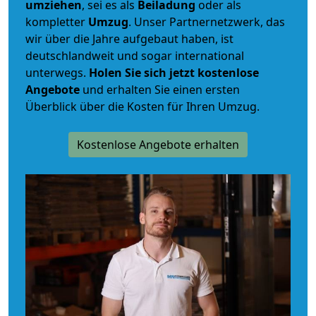
umziehen
, sei es als
Beiladung
oder als
kompletter
Umzug
. Unser Partnernetzwerk, das
wir über die Jahre aufgebaut haben, ist
deutschlandweit und sogar international
unterwegs.
Holen Sie sich jetzt kostenlose
Angebote
und erhalten Sie einen ersten
Überblick über die Kosten für Ihren Umzug.
Kostenlose Angebote erhalten