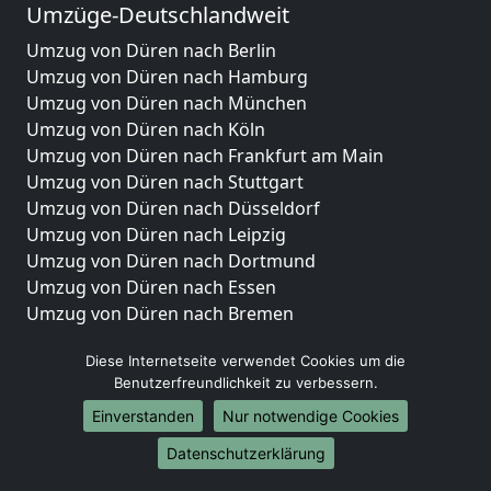
Umzüge-Deutschlandweit
Umzug von Düren nach Berlin
Umzug von Düren nach Hamburg
Umzug von Düren nach München
Umzug von Düren nach Köln
Umzug von Düren nach Frankfurt am Main
Umzug von Düren nach Stuttgart
Umzug von Düren nach Düsseldorf
Umzug von Düren nach Leipzig
Umzug von Düren nach Dortmund
Umzug von Düren nach Essen
Umzug von Düren nach Bremen
Umzug von Düren nach Dresden
Diese Internetseite verwendet Cookies um die
Umzug von Düren nach Hannover
Benutzerfreundlichkeit zu verbessern.
Umzug von Düren nach Nürnberg
Umzug von Düren nach Duisburg
Einverstanden
Nur notwendige Cookies
Umzug von Düren nach Bochum
Datenschutzerklärung
Umzug von Düren nach Wuppertal