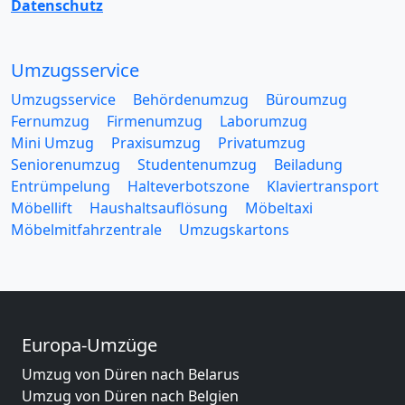
Datenschutz
Umzugsservice
Umzugsservice
Behördenumzug
Büroumzug
Fernumzug
Firmenumzug
Laborumzug
Mini Umzug
Praxisumzug
Privatumzug
Seniorenumzug
Studentenumzug
Beiladung
Entrümpelung
Halteverbotszone
Klaviertransport
Möbellift
Haushaltsauflösung
Möbeltaxi
Möbelmitfahrzentrale
Umzugskartons
Europa-Umzüge
Umzug von Düren nach Belarus
Umzug von Düren nach Belgien