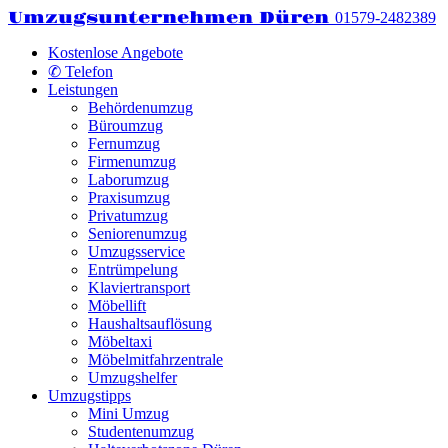
Umzugsunternehmen Düren
01579-2482389
Kostenlose Angebote
✆ Telefon
Leistungen
Behördenumzug
Büroumzug
Fernumzug
Firmenumzug
Laborumzug
Praxisumzug
Privatumzug
Seniorenumzug
Umzugsservice
Entrümpelung
Klaviertransport
Möbellift
Haushaltsauflösung
Möbeltaxi
Möbelmitfahrzentrale
Umzugshelfer
Umzugstipps
Mini Umzug
Studentenumzug