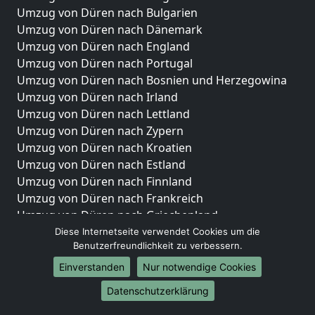
Umzug von Düren nach Bulgarien
Umzug von Düren nach Dänemark
Umzug von Düren nach England
Umzug von Düren nach Portugal
Umzug von Düren nach Bosnien und Herzegowina
Umzug von Düren nach Irland
Umzug von Düren nach Lettland
Umzug von Düren nach Zypern
Umzug von Düren nach Kroatien
Umzug von Düren nach Estland
Umzug von Düren nach Finnland
Umzug von Düren nach Frankreich
Umzug von Düren nach Griechenland
Umzug von Düren nach Italien
Diese Internetseite verwendet Cookies um die
Benutzerfreundlichkeit zu verbessern.
Umzug von Düren nach Liechtenstein
Umzug von Düren nach Luxemburg
Einverstanden
Nur notwendige Cookies
Umzug von Düren nach Niederlande
Datenschutzerklärung
Umzug von Düren nach Norwegen