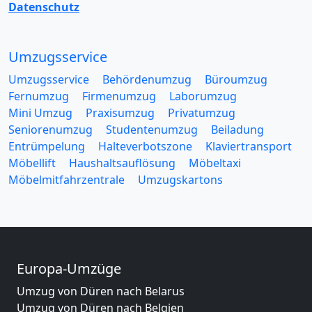
Datenschutz
Umzugsservice
Umzugsservice
Behördenumzug
Büroumzug
Fernumzug
Firmenumzug
Laborumzug
Mini Umzug
Praxisumzug
Privatumzug
Seniorenumzug
Studentenumzug
Beiladung
Entrümpelung
Halteverbotszone
Klaviertransport
Möbellift
Haushaltsauflösung
Möbeltaxi
Möbelmitfahrzentrale
Umzugskartons
Europa-Umzüge
Umzug von Düren nach Belarus
Umzug von Düren nach Belgien