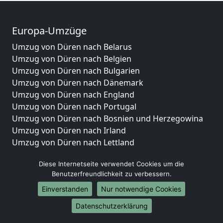
Europa-Umzüge
Umzug von Düren nach Belarus
Umzug von Düren nach Belgien
Umzug von Düren nach Bulgarien
Umzug von Düren nach Dänemark
Umzug von Düren nach England
Umzug von Düren nach Portugal
Umzug von Düren nach Bosnien und Herzegowina
Umzug von Düren nach Irland
Umzug von Düren nach Lettland
Umzug von Düren nach Zypern
Diese Internetseite verwendet Cookies um die
Umzug von Düren nach Kroatien
Benutzerfreundlichkeit zu verbessern.
Umzug von Düren nach Estland
Umzug von Düren nach Finnland
Einverstanden
Nur notwendige Cookies
Umzug von Düren nach Frankreich
Datenschutzerklärung
Umzug von Düren nach Griechenland