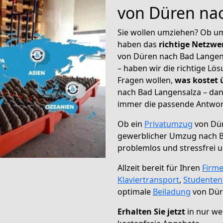
von Düren na
Sie wollen umziehen? Ob um
haben das
richtige Netzw
von Düren nach Bad Langens
– haben wir die richtige Lö
Fragen wollen,
was kostet
nach Bad Langensalza – dan
immer die passende Antwort
Ob ein
Privatumzug
von Dür
gewerblicher Umzug nach B
problemlos und stressfrei 
Allzeit bereit für Ihren
Firm
Klaviertransport
,
Studente
optimale
Beiladung
von Dür
Erhalten Sie jetzt
in nur we