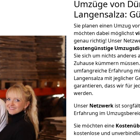
Umzüge von Dü
Langensalza: G
Sie planen einen Umzug vo
möchten dabei möglichst
v
genau richtig! Unser Netzw
kostengünstige Umzugsdi
Sie sich um nichts anderes 
Zuhause kümmern müssen. W
umfangreiche Erfahrung m
Langensalza mit jeglicher
garantieren, dass wir für j
werden.
Unser
Netzwerk
ist sorgfäl
Erfahrung im Umzugsberei
Sie möchten eine
Kostenüb
kostenlose und unverbindli