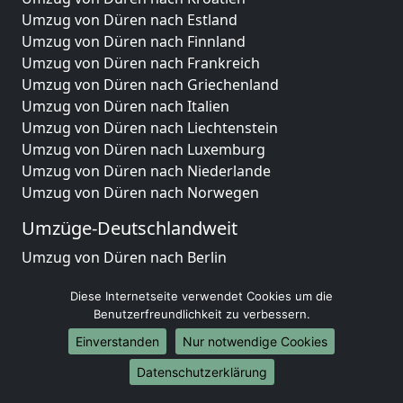
Umzug von Düren nach Estland
Umzug von Düren nach Finnland
Umzug von Düren nach Frankreich
Umzug von Düren nach Griechenland
Umzug von Düren nach Italien
Umzug von Düren nach Liechtenstein
Umzug von Düren nach Luxemburg
Umzug von Düren nach Niederlande
Umzug von Düren nach Norwegen
Umzüge-Deutschlandweit
Umzug von Düren nach Berlin
Umzug von Düren nach Hamburg
Diese Internetseite verwendet Cookies um die
Umzug von Düren nach München
Benutzerfreundlichkeit zu verbessern.
Umzug von Düren nach Köln
Umzug von Düren nach Frankfurt am Main
Einverstanden
Nur notwendige Cookies
Umzug von Düren nach Stuttgart
Datenschutzerklärung
Umzug von Düren nach Düsseldorf