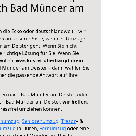
ch Bad Münder am
 die Ecke oder deutschlandweit – wir
erk
an unserer Seite, wenn es Umzüge
 am Deister geht! Wenn Sie nicht
e richtige Lösung für Sie! Wenn Sie
wollen,
was kostet überhaupt mein
 Münder am Deister – dann wählen Sie
mer die passende Antwort auf Ihre
en nach Bad Münder am Deister oder
ch Bad Münder am Deister,
wir helfen
,
tressfrei umziehen können.
enumzug
,
Seniorenumzug
,
Tresor
– &
numzug
in Düren,
Fernumzug
oder eine
en nach Bad Münder am Deister.