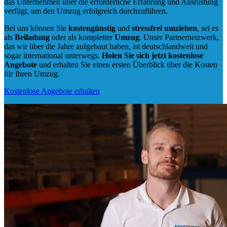
das Unternehmen über die erforderliche Erfahrung und Ausrüstung
verfügt, um den Umzug erfolgreich durchzuführen.
Bei uns können Sie
kostengünstig
und
stressfrei
umziehen
, sei es
als
Beiladung
oder als kompletter
Umzug
. Unser Partnernetzwerk,
das wir über die Jahre aufgebaut haben, ist deutschlandweit und
sogar international unterwegs.
Holen Sie sich jetzt kostenlose
Angebote
und erhalten Sie einen ersten Überblick über die Kosten
für Ihren Umzug.
Kostenlose Angebote erhalten