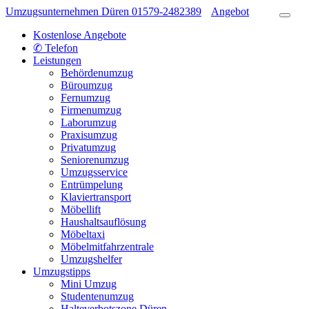
Umzugsunternehmen Düren
01579-2482389
Angebot
Kostenlose Angebote
✆ Telefon
Leistungen
Behördenumzug
Büroumzug
Fernumzug
Firmenumzug
Laborumzug
Praxisumzug
Privatumzug
Seniorenumzug
Umzugsservice
Entrümpelung
Klaviertransport
Möbellift
Haushaltsauflösung
Möbeltaxi
Möbelmitfahrzentrale
Umzugshelfer
Umzugstipps
Mini Umzug
Studentenumzug
Halteverbotszone Düren