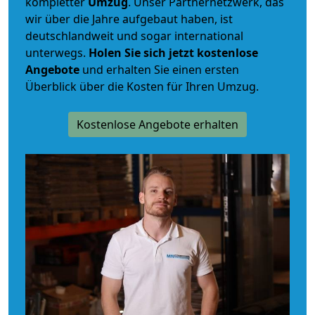
kompletter
Umzug
. Unser Partnernetzwerk, das
wir über die Jahre aufgebaut haben, ist
deutschlandweit und sogar international
unterwegs.
Holen Sie sich jetzt kostenlose
Angebote
und erhalten Sie einen ersten
Überblick über die Kosten für Ihren Umzug.
Kostenlose Angebote erhalten