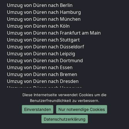
Umzug von Düren nach Berlin
Umzug von Düren nach Hamburg
Umzug von Düren nach München
Umzug von Düren nach Köln
Umzug von Düren nach Frankfurt am Main
Umzug von Düren nach Stuttgart
Umzug von Düren nach Düsseldorf
Umzug von Düren nach Leipzig
Umzug von Düren nach Dortmund
Umzug von Düren nach Essen
Umzug von Düren nach Bremen
Umzug von Düren nach Dresden
Umzug von Düren nach Hannover
Umzug von Düren nach Nürnberg
Diese Internetseite verwendet Cookies um die
Benutzerfreundlichkeit zu verbessern.
Umzug von Düren nach Duisburg
Umzug von Düren nach Bochum
Einverstanden
Nur notwendige Cookies
Umzug von Düren nach Wuppertal
Datenschutzerklärung
Umzug von Düren nach Bielefeld