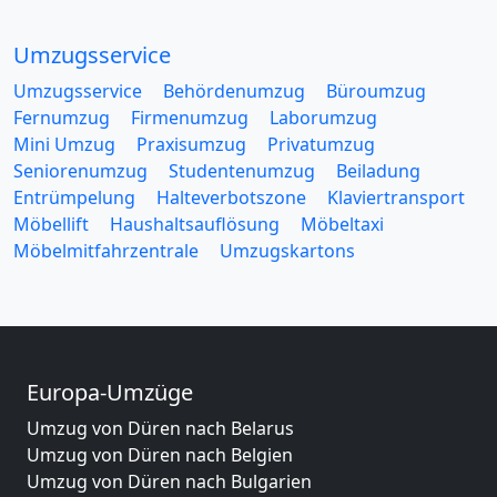
Umzugsservice
Umzugsservice
Behördenumzug
Büroumzug
Fernumzug
Firmenumzug
Laborumzug
Mini Umzug
Praxisumzug
Privatumzug
Seniorenumzug
Studentenumzug
Beiladung
Entrümpelung
Halteverbotszone
Klaviertransport
Möbellift
Haushaltsauflösung
Möbeltaxi
Möbelmitfahrzentrale
Umzugskartons
Europa-Umzüge
Umzug von Düren nach Belarus
Umzug von Düren nach Belgien
Umzug von Düren nach Bulgarien