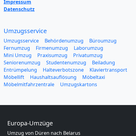
Impressum
Datenschutz
Umzugsservice
Umzugsservice
Behördenumzug
Büroumzug
Fernumzug
Firmenumzug
Laborumzug
Mini Umzug
Praxisumzug
Privatumzug
Seniorenumzug
Studentenumzug
Beiladung
Entrümpelung
Halteverbotszone
Klaviertransport
Möbellift
Haushaltsauflösung
Möbeltaxi
Möbelmitfahrzentrale
Umzugskartons
Europa-Umzüge
Umzug von Düren nach Belarus