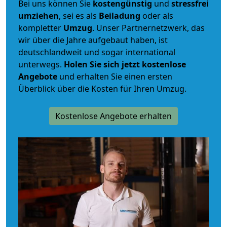
Bei uns können Sie
kostengünstig
und
stressfrei
umziehen
, sei es als
Beiladung
oder als
kompletter
Umzug
. Unser Partnernetzwerk, das
wir über die Jahre aufgebaut haben, ist
deutschlandweit und sogar international
unterwegs.
Holen Sie sich jetzt kostenlose
Angebote
und erhalten Sie einen ersten
Überblick über die Kosten für Ihren Umzug.
Kostenlose Angebote erhalten