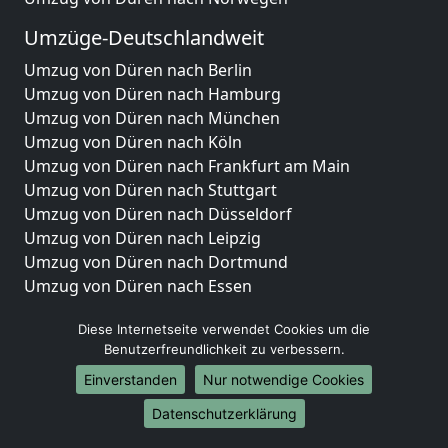
Umzüge-Deutschlandweit
Umzug von Düren nach Berlin
Umzug von Düren nach Hamburg
Umzug von Düren nach München
Umzug von Düren nach Köln
Umzug von Düren nach Frankfurt am Main
Umzug von Düren nach Stuttgart
Umzug von Düren nach Düsseldorf
Umzug von Düren nach Leipzig
Umzug von Düren nach Dortmund
Umzug von Düren nach Essen
Umzug von Düren nach Bremen
Diese Internetseite verwendet Cookies um die
Umzug von Düren nach Dresden
Benutzerfreundlichkeit zu verbessern.
Umzug von Düren nach Hannover
Umzug von Düren nach Nürnberg
Einverstanden
Nur notwendige Cookies
Umzug von Düren nach Duisburg
Datenschutzerklärung
Umzug von Düren nach Bochum