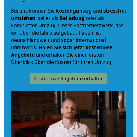
Bei uns können Sie
kostengünstig
und
stressfrei
umziehen
, sei es als
Beiladung
oder als
kompletter
Umzug
. Unser Partnernetzwerk, das
wir über die Jahre aufgebaut haben, ist
deutschlandweit und sogar international
unterwegs.
Holen Sie sich jetzt kostenlose
Angebote
und erhalten Sie einen ersten
Überblick über die Kosten für Ihren Umzug.
Kostenlose Angebote erhalten