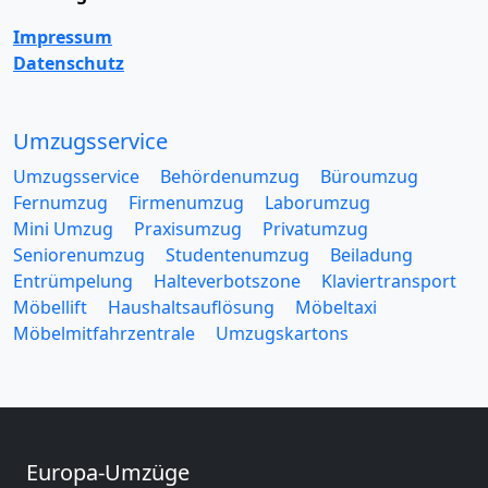
Impressum
Datenschutz
Umzugsservice
Umzugsservice
Behördenumzug
Büroumzug
Fernumzug
Firmenumzug
Laborumzug
Mini Umzug
Praxisumzug
Privatumzug
Seniorenumzug
Studentenumzug
Beiladung
Entrümpelung
Halteverbotszone
Klaviertransport
Möbellift
Haushaltsauflösung
Möbeltaxi
Möbelmitfahrzentrale
Umzugskartons
Europa-Umzüge