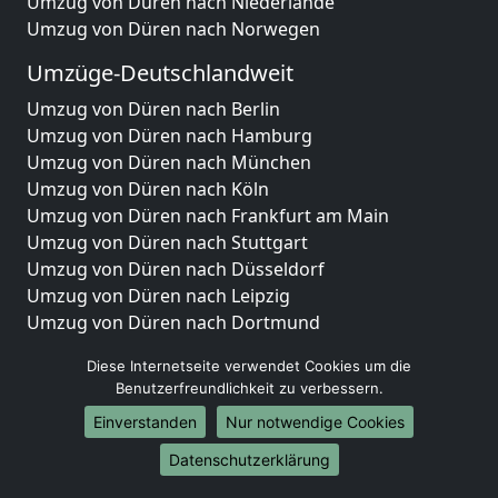
Umzug von Düren nach Niederlande
Umzug von Düren nach Norwegen
Umzüge-Deutschlandweit
Umzug von Düren nach Berlin
Umzug von Düren nach Hamburg
Umzug von Düren nach München
Umzug von Düren nach Köln
Umzug von Düren nach Frankfurt am Main
Umzug von Düren nach Stuttgart
Umzug von Düren nach Düsseldorf
Umzug von Düren nach Leipzig
Umzug von Düren nach Dortmund
Umzug von Düren nach Essen
Diese Internetseite verwendet Cookies um die
Umzug von Düren nach Bremen
Benutzerfreundlichkeit zu verbessern.
Umzug von Düren nach Dresden
Einverstanden
Nur notwendige Cookies
Umzug von Düren nach Hannover
Umzug von Düren nach Nürnberg
Datenschutzerklärung
Umzug von Düren nach Duisburg