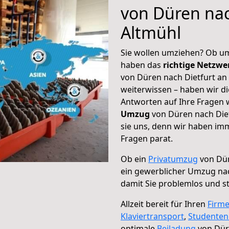
von Düren nac
Altmühl
Sie wollen umziehen? Ob um
haben das
richtige Netzw
von Düren nach Dietfurt an 
weiterwissen – haben wir di
Antworten auf Ihre Fragen 
Umzug
von Düren nach Diet
sie uns, denn wir haben im
Fragen parat.
Ob ein
Privatumzug
von Dür
ein gewerblicher Umzug nac
damit Sie problemlos und s
Allzeit bereit für Ihren
Firm
Klaviertransport
,
Studente
optimale
Beiladung
von Düre