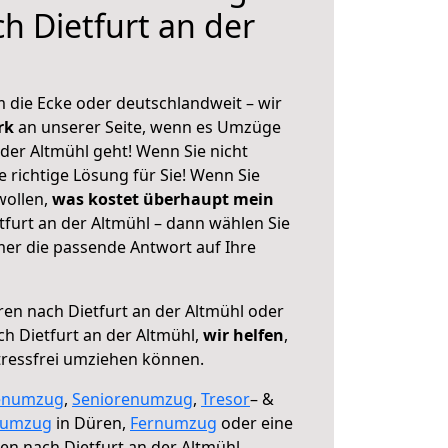
h Dietfurt an der
 die Ecke oder deutschlandweit – wir
erk
an unserer Seite, wenn es Umzüge
der Altmühl geht! Wenn Sie nicht
e richtige Lösung für Sie! Wenn Sie
wollen,
was kostet überhaupt mein
furt an der Altmühl – dann wählen Sie
mer die passende Antwort auf Ihre
en nach Dietfurt an der Altmühl oder
h Dietfurt an der Altmühl,
wir helfen
,
tressfrei umziehen können.
enumzug
,
Seniorenumzug
,
Tresor
– &
numzug
in Düren,
Fernumzug
oder eine
n nach Dietfurt an der Altmühl.