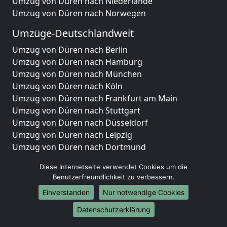
Umzug von Düren nach Niederlande
Umzug von Düren nach Norwegen
Umzüge-Deutschlandweit
Umzug von Düren nach Berlin
Umzug von Düren nach Hamburg
Umzug von Düren nach München
Umzug von Düren nach Köln
Umzug von Düren nach Frankfurt am Main
Umzug von Düren nach Stuttgart
Umzug von Düren nach Düsseldorf
Umzug von Düren nach Leipzig
Umzug von Düren nach Dortmund
Umzug von Düren nach Essen
Diese Internetseite verwendet Cookies um die
Umzug von Düren nach Bremen
Benutzerfreundlichkeit zu verbessern.
Umzug von Düren nach Dresden
Einverstanden
Nur notwendige Cookies
Umzug von Düren nach Hannover
Umzug von Düren nach Nürnberg
Datenschutzerklärung
Umzug von Düren nach Duisburg