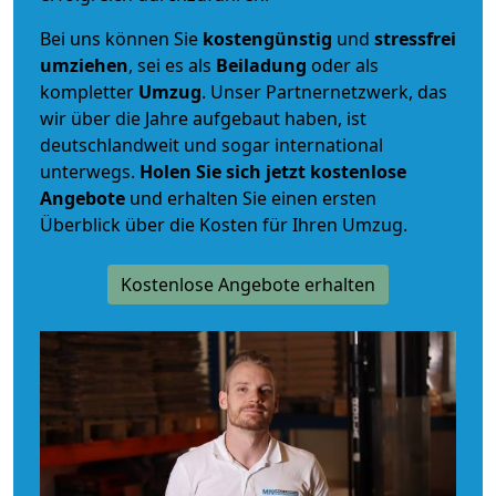
Bei uns können Sie
kostengünstig
und
stressfrei
umziehen
, sei es als
Beiladung
oder als
kompletter
Umzug
. Unser Partnernetzwerk, das
wir über die Jahre aufgebaut haben, ist
deutschlandweit und sogar international
unterwegs.
Holen Sie sich jetzt kostenlose
Angebote
und erhalten Sie einen ersten
Überblick über die Kosten für Ihren Umzug.
Kostenlose Angebote erhalten