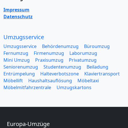
Impressum
Datenschutz
Umzugsservice
Umzugsservice
Behördenumzug
Büroumzug
Fernumzug
Firmenumzug
Laborumzug
Mini Umzug
Praxisumzug
Privatumzug
Seniorenumzug
Studentenumzug
Beiladung
Entrümpelung
Halteverbotszone
Klaviertransport
Möbellift
Haushaltsauflösung
Möbeltaxi
Möbelmitfahrzentrale
Umzugskartons
Europa-Umzüge