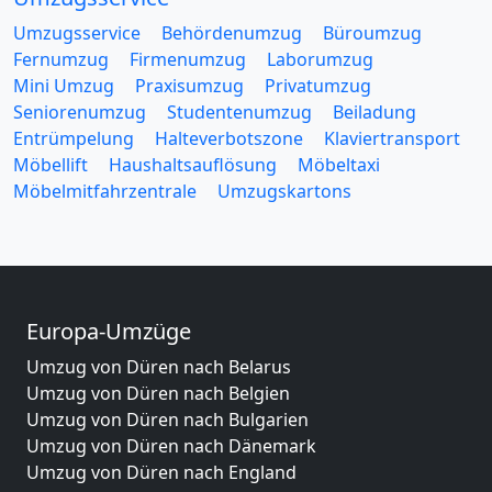
Umzugsservice
Behördenumzug
Büroumzug
Fernumzug
Firmenumzug
Laborumzug
Mini Umzug
Praxisumzug
Privatumzug
Seniorenumzug
Studentenumzug
Beiladung
Entrümpelung
Halteverbotszone
Klaviertransport
Möbellift
Haushaltsauflösung
Möbeltaxi
Möbelmitfahrzentrale
Umzugskartons
Europa-Umzüge
Umzug von Düren nach Belarus
Umzug von Düren nach Belgien
Umzug von Düren nach Bulgarien
Umzug von Düren nach Dänemark
Umzug von Düren nach England