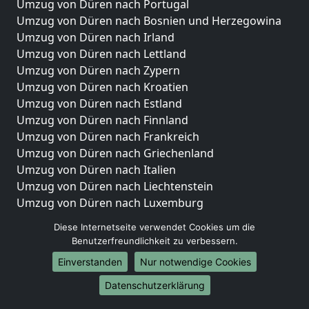
Umzug von Düren nach Portugal
Umzug von Düren nach Bosnien und Herzegowina
Umzug von Düren nach Irland
Umzug von Düren nach Lettland
Umzug von Düren nach Zypern
Umzug von Düren nach Kroatien
Umzug von Düren nach Estland
Umzug von Düren nach Finnland
Umzug von Düren nach Frankreich
Umzug von Düren nach Griechenland
Umzug von Düren nach Italien
Umzug von Düren nach Liechtenstein
Umzug von Düren nach Luxemburg
Umzug von Düren nach Niederlande
Diese Internetseite verwendet Cookies um die
Umzug von Düren nach Norwegen
Benutzerfreundlichkeit zu verbessern.
Umzüge-Deutschlandweit
Einverstanden
Nur notwendige Cookies
Umzug von Düren nach Berlin
Datenschutzerklärung
Umzug von Düren nach Hamburg