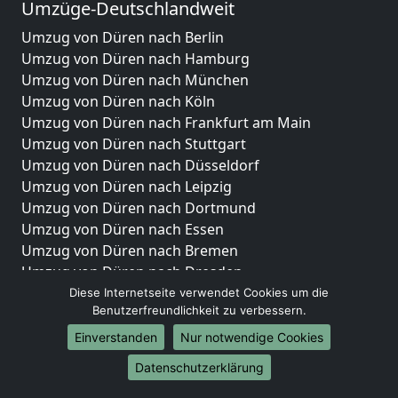
Umzüge-Deutschlandweit
Umzug von Düren nach Berlin
Umzug von Düren nach Hamburg
Umzug von Düren nach München
Umzug von Düren nach Köln
Umzug von Düren nach Frankfurt am Main
Umzug von Düren nach Stuttgart
Umzug von Düren nach Düsseldorf
Umzug von Düren nach Leipzig
Umzug von Düren nach Dortmund
Umzug von Düren nach Essen
Umzug von Düren nach Bremen
Umzug von Düren nach Dresden
Umzug von Düren nach Hannover
Diese Internetseite verwendet Cookies um die
Benutzerfreundlichkeit zu verbessern.
Umzug von Düren nach Nürnberg
Umzug von Düren nach Duisburg
Einverstanden
Nur notwendige Cookies
Umzug von Düren nach Bochum
Datenschutzerklärung
Umzug von Düren nach Wuppertal