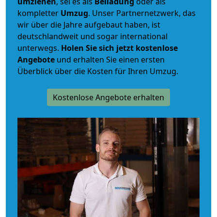
umziehen
, sei es als
Beiladung
oder als
kompletter
Umzug
. Unser Partnernetzwerk, das
wir über die Jahre aufgebaut haben, ist
deutschlandweit und sogar international
unterwegs.
Holen Sie sich jetzt kostenlose
Angebote
und erhalten Sie einen ersten
Überblick über die Kosten für Ihren Umzug.
Kostenlose Angebote erhalten