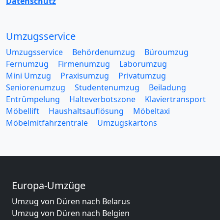
Datenschutz
Umzugsservice
Umzugsservice
Behördenumzug
Büroumzug
Fernumzug
Firmenumzug
Laborumzug
Mini Umzug
Praxisumzug
Privatumzug
Seniorenumzug
Studentenumzug
Beiladung
Entrümpelung
Halteverbotszone
Klaviertransport
Möbellift
Haushaltsauflösung
Möbeltaxi
Möbelmitfahrzentrale
Umzugskartons
Europa-Umzüge
Umzug von Düren nach Belarus
Umzug von Düren nach Belgien