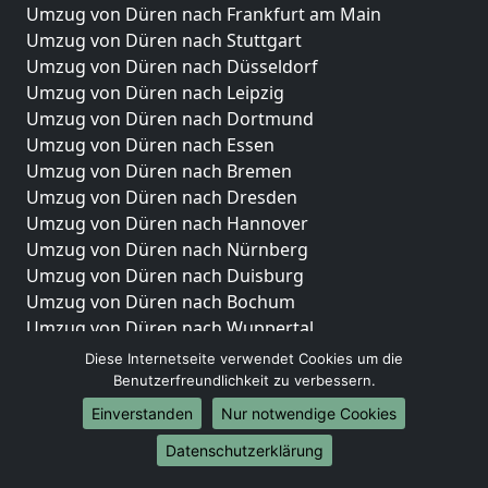
Umzug von Düren nach Frankfurt am Main
Umzug von Düren nach Stuttgart
Umzug von Düren nach Düsseldorf
Umzug von Düren nach Leipzig
Umzug von Düren nach Dortmund
Umzug von Düren nach Essen
Umzug von Düren nach Bremen
Umzug von Düren nach Dresden
Umzug von Düren nach Hannover
Umzug von Düren nach Nürnberg
Umzug von Düren nach Duisburg
Umzug von Düren nach Bochum
Umzug von Düren nach Wuppertal
Umzug von Düren nach Bielefeld
Diese Internetseite verwendet Cookies um die
Umzug von Düren nach Bonn
Benutzerfreundlichkeit zu verbessern.
Umzug von Düren nach Münster
Einverstanden
Nur notwendige Cookies
Internationale-Umzüge
Datenschutzerklärung
Umzug von Düren nach Brasilien