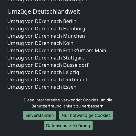
Umzüge-Deutschlandweit
Umzug von Düren nach Berlin
Umzug von Düren nach Hamburg
Umzug von Düren nach München
Umzug von Düren nach Köln
Umzug von Düren nach Frankfurt am Main
Umzug von Düren nach Stuttgart
Umzug von Düren nach Düsseldorf
Umzug von Düren nach Leipzig
Umzug von Düren nach Dortmund
Umzug von Düren nach Essen
Umzug von Düren nach Bremen
Diese Internetseite verwendet Cookies um die
Umzug von Düren nach Dresden
Benutzerfreundlichkeit zu verbessern.
Umzug von Düren nach Hannover
Umzug von Düren nach Nürnberg
Einverstanden
Nur notwendige Cookies
Umzug von Düren nach Duisburg
Datenschutzerklärung
Umzug von Düren nach Bochum