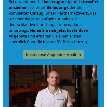
Bei uns können Sie
kostengünstig
und
stressfrei
umziehen
, sei es als
Beiladung
oder als
kompletter
Umzug
. Unser Partnernetzwerk, das
wir über die Jahre aufgebaut haben, ist
deutschlandweit und sogar international
unterwegs.
Holen Sie sich jetzt kostenlose
Angebote
und erhalten Sie einen ersten
Überblick über die Kosten für Ihren Umzug.
Kostenlose Angebote erhalten