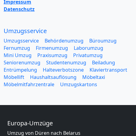
Impressum
Datenschutz
Umzugsservice
Umzugsservice
Behördenumzug
Büroumzug
Fernumzug
Firmenumzug
Laborumzug
Mini Umzug
Praxisumzug
Privatumzug
Seniorenumzug
Studentenumzug
Beiladung
Entrümpelung
Halteverbotszone
Klaviertransport
Möbellift
Haushaltsauflösung
Möbeltaxi
Möbelmitfahrzentrale
Umzugskartons
Europa-Umzüge
Umzug von Düren nach Belarus