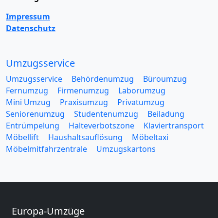
Impressum
Datenschutz
Umzugsservice
Umzugsservice
Behördenumzug
Büroumzug
Fernumzug
Firmenumzug
Laborumzug
Mini Umzug
Praxisumzug
Privatumzug
Seniorenumzug
Studentenumzug
Beiladung
Entrümpelung
Halteverbotszone
Klaviertransport
Möbellift
Haushaltsauflösung
Möbeltaxi
Möbelmitfahrzentrale
Umzugskartons
Europa-Umzüge