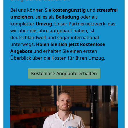
Bei uns können Sie
kostengünstig
und
stressfrei
umziehen
, sei es als
Beiladung
oder als
kompletter
Umzug
. Unser Partnernetzwerk, das
wir über die Jahre aufgebaut haben, ist
deutschlandweit und sogar international
unterwegs.
Holen Sie sich jetzt kostenlose
Angebote
und erhalten Sie einen ersten
Überblick über die Kosten für Ihren Umzug.
Kostenlose Angebote erhalten