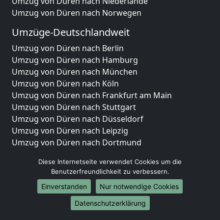
Umzug von Düren nach Niederlande
Umzug von Düren nach Norwegen
Umzüge-Deutschlandweit
Umzug von Düren nach Berlin
Umzug von Düren nach Hamburg
Umzug von Düren nach München
Umzug von Düren nach Köln
Umzug von Düren nach Frankfurt am Main
Umzug von Düren nach Stuttgart
Umzug von Düren nach Düsseldorf
Umzug von Düren nach Leipzig
Umzug von Düren nach Dortmund
Umzug von Düren nach Essen
Diese Internetseite verwendet Cookies um die
Umzug von Düren nach Bremen
Benutzerfreundlichkeit zu verbessern.
Umzug von Düren nach Dresden
Einverstanden
Nur notwendige Cookies
Umzug von Düren nach Hannover
Umzug von Düren nach Nürnberg
Datenschutzerklärung
Umzug von Düren nach Duisburg