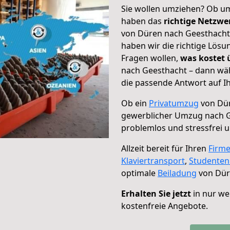
Sie wollen umziehen? Ob um
haben das
richtige Netzw
von Düren nach Geesthacht 
haben wir die richtige Lösu
Fragen wollen,
was kostet
nach Geesthacht – dann wäh
die passende Antwort auf Ih
Ob ein
Privatumzug
von Dür
gewerblicher Umzug nach 
problemlos und stressfrei 
Allzeit bereit für Ihren
Firm
Klaviertransport
,
Studente
optimale
Beiladung
von Dür
Erhalten Sie jetzt
in nur we
kostenfreie Angebote.