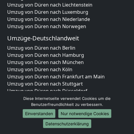
Umzug von Düren nach Liechtenstein
Umzug von Düren nach Luxemburg
Umzug von Düren nach Niederlande
Umzug von Düren nach Norwegen
Umzüge-Deutschlandweit
Umzug von Düren nach Berlin
Umzug von Düren nach Hamburg
Umzug von Düren nach München
Umzug von Düren nach Köln
Umzug von Düren nach Frankfurt am Main
Umzug von Düren nach Stuttgart
Umzug von Düren nach Düsseldorf
Umzug von Düren nach Leipzig
Diese Internetseite verwendet Cookies um die
Umzug von Düren nach Dortmund
Benutzerfreundlichkeit zu verbessern.
Umzug von Düren nach Essen
Einverstanden
Nur notwendige Cookies
Umzug von Düren nach Bremen
Datenschutzerklärung
Umzug von Düren nach Dresden
Umzug von Düren nach Hannover