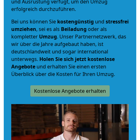
und Ausrüstung verfügt, um den Umzug
erfolgreich durchzuführen.
Bei uns können Sie
kostengünstig
und
stressfrei
umziehen
, sei es als
Beiladung
oder als
kompletter
Umzug
. Unser Partnernetzwerk, das
wir über die Jahre aufgebaut haben, ist
deutschlandweit und sogar international
unterwegs.
Holen Sie sich jetzt kostenlose
Angebote
und erhalten Sie einen ersten
Überblick über die Kosten für Ihren Umzug.
Kostenlose Angebote erhalten