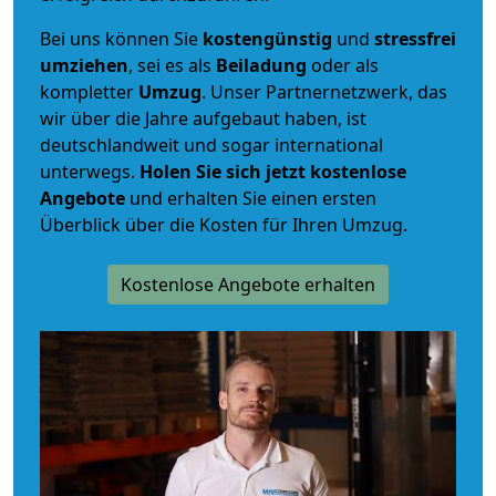
Bei uns können Sie
kostengünstig
und
stressfrei
umziehen
, sei es als
Beiladung
oder als
kompletter
Umzug
. Unser Partnernetzwerk, das
wir über die Jahre aufgebaut haben, ist
deutschlandweit und sogar international
unterwegs.
Holen Sie sich jetzt kostenlose
Angebote
und erhalten Sie einen ersten
Überblick über die Kosten für Ihren Umzug.
Kostenlose Angebote erhalten