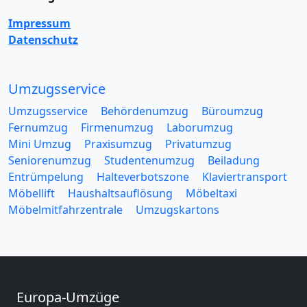
Impressum
Datenschutz
Umzugsservice
Umzugsservice
Behördenumzug
Büroumzug
Fernumzug
Firmenumzug
Laborumzug
Mini Umzug
Praxisumzug
Privatumzug
Seniorenumzug
Studentenumzug
Beiladung
Entrümpelung
Halteverbotszone
Klaviertransport
Möbellift
Haushaltsauflösung
Möbeltaxi
Möbelmitfahrzentrale
Umzugskartons
Europa-Umzüge