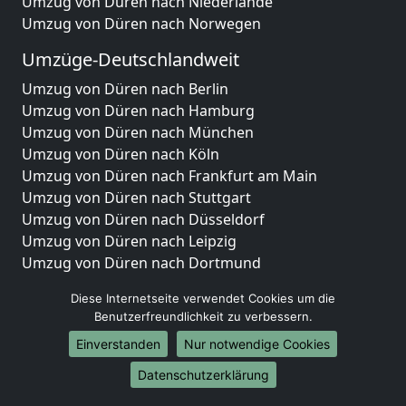
Umzug von Düren nach Niederlande
Umzug von Düren nach Norwegen
Umzüge-Deutschlandweit
Umzug von Düren nach Berlin
Umzug von Düren nach Hamburg
Umzug von Düren nach München
Umzug von Düren nach Köln
Umzug von Düren nach Frankfurt am Main
Umzug von Düren nach Stuttgart
Umzug von Düren nach Düsseldorf
Umzug von Düren nach Leipzig
Umzug von Düren nach Dortmund
Umzug von Düren nach Essen
Diese Internetseite verwendet Cookies um die
Umzug von Düren nach Bremen
Benutzerfreundlichkeit zu verbessern.
Umzug von Düren nach Dresden
Einverstanden
Nur notwendige Cookies
Umzug von Düren nach Hannover
Umzug von Düren nach Nürnberg
Datenschutzerklärung
Umzug von Düren nach Duisburg