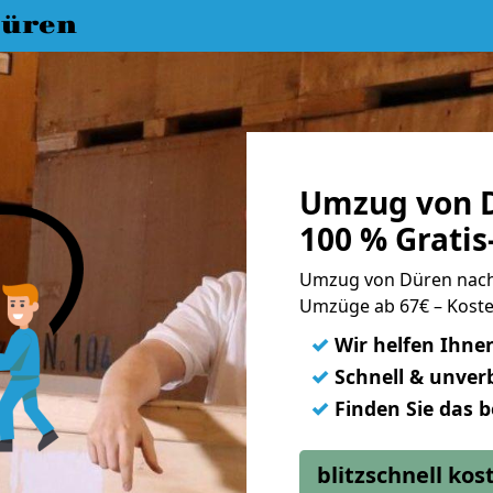
üren
Umzug von D
100 % Grati
Umzug von Düren nac
Umzüge ab 67€ – Koste
✓
Wir helfen Ihne
✓
Schnell & unverb
✓
Finden Sie das 
blitzschnell ko