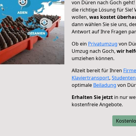
von Düren nach Goch geht! 
die richtige Lösung für Sie
wollen,
was kostet überh
dann wählen Sie sie uns, d
Antwort auf Ihre Fragen par
Ob ein
Privatumzug
von Dür
Umzug nach Goch,
wir hel
umziehen können.
Allzeit bereit für Ihren
Firm
Klaviertransport
,
Studente
optimale
Beiladung
von Dür
Erhalten Sie jetzt
in nur we
kostenfreie Angebote.
Kostenlo