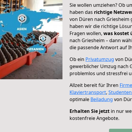
Sie wollen umziehen? Ob um
haben das
richtige Netzw
von Düren nach Griesheim g
haben wir die richtige Lösu
Fragen wollen,
was kostet
nach Griesheim – dann wähl
die passende Antwort auf Ih
Ob ein
Privatumzug
von Dür
gewerblicher Umzug nach 
problemlos und stressfrei 
Allzeit bereit für Ihren
Firm
Klaviertransport
,
Studente
optimale
Beiladung
von Dür
Erhalten Sie jetzt
in nur we
kostenfreie Angebote.