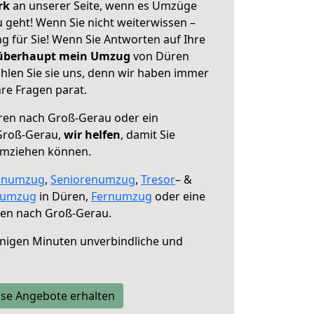
erk
an unserer Seite, wenn es Umzüge
geht! Wenn Sie nicht weiterwissen –
ng für Sie! Wenn Sie Antworten auf Ihre
 überhaupt mein Umzug
von Düren
len Sie sie uns, denn wir haben immer
re Fragen parat.
en nach Groß-Gerau oder ein
Groß-Gerau,
wir helfen
, damit Sie
umziehen können.
enumzug
,
Seniorenumzug
,
Tresor
– &
numzug
in Düren,
Fernumzug
oder eine
en nach Groß-Gerau.
nigen Minuten unverbindliche und
se Angebote erhalten