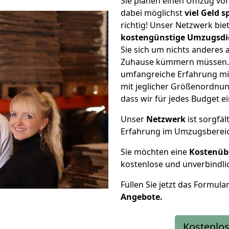
Sie planen einen Umzug v
dabei möglichst
viel Geld 
richtig! Unser Netzwerk bi
kostengünstige Umzugsdi
Sie sich um nichts anderes 
Zuhause kümmern müssen. W
umfangreiche Erfahrung m
mit jeglicher Größenordnun
dass wir für jedes Budget 
Unser
Netzwerk
ist sorgfäl
Erfahrung im Umzugsberei
Sie möchten eine
Kostenüb
kostenlose und unverbindli
Füllen Sie jetzt das Formula
Angebote.
Kostenlos