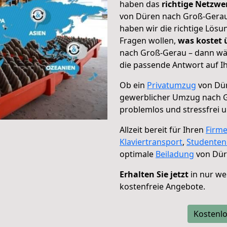
haben das
richtige Netzw
von Düren nach Groß-Gerau 
haben wir die richtige Lösu
Fragen wollen,
was kostet
nach Groß-Gerau – dann wäh
die passende Antwort auf Ih
Ob ein
Privatumzug
von Dür
gewerblicher Umzug nach 
problemlos und stressfrei 
Allzeit bereit für Ihren
Firm
Klaviertransport
,
Studente
optimale
Beiladung
von Dür
Erhalten Sie jetzt
in nur we
kostenfreie Angebote.
Kostenlo