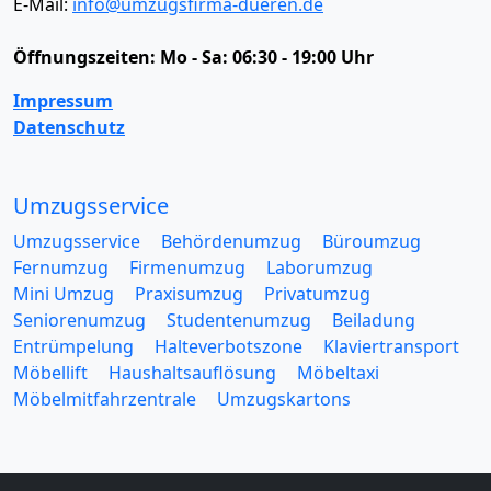
E-Mail:
info@umzugsfirma-dueren.de
Öffnungszeiten:
Mo - Sa: 06:30 - 19:00 Uhr
Impressum
Datenschutz
Umzugsservice
Umzugsservice
Behördenumzug
Büroumzug
Fernumzug
Firmenumzug
Laborumzug
Mini Umzug
Praxisumzug
Privatumzug
Seniorenumzug
Studentenumzug
Beiladung
Entrümpelung
Halteverbotszone
Klaviertransport
Möbellift
Haushaltsauflösung
Möbeltaxi
Möbelmitfahrzentrale
Umzugskartons