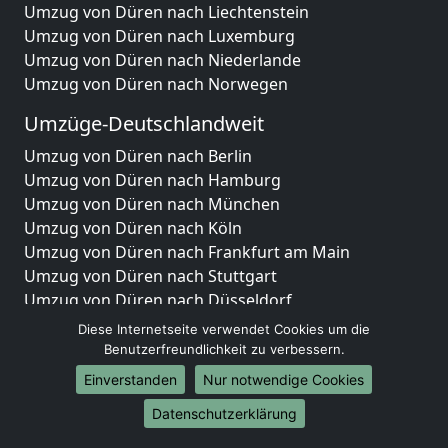
Umzug von Düren nach Liechtenstein
Umzug von Düren nach Luxemburg
Umzug von Düren nach Niederlande
Umzug von Düren nach Norwegen
Umzüge-Deutschlandweit
Umzug von Düren nach Berlin
Umzug von Düren nach Hamburg
Umzug von Düren nach München
Umzug von Düren nach Köln
Umzug von Düren nach Frankfurt am Main
Umzug von Düren nach Stuttgart
Umzug von Düren nach Düsseldorf
Umzug von Düren nach Leipzig
Diese Internetseite verwendet Cookies um die
Umzug von Düren nach Dortmund
Benutzerfreundlichkeit zu verbessern.
Umzug von Düren nach Essen
Einverstanden
Nur notwendige Cookies
Umzug von Düren nach Bremen
Datenschutzerklärung
Umzug von Düren nach Dresden
Umzug von Düren nach Hannover