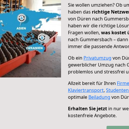
Sie wollen umziehen? Ob um
haben das
richtige Netzw
von Düren nach Gummersbac
haben wir die richtige Lösu
Fragen wollen,
was kostet
nach Gummersbach – dann w
immer die passende Antwort
Ob ein
Privatumzug
von Dü
gewerblicher Umzug nach
problemlos und stressfrei 
Allzeit bereit für Ihren
Firm
Klaviertransport
,
Studente
optimale
Beiladung
von Dür
Erhalten Sie jetzt
in nur we
kostenfreie Angebote.