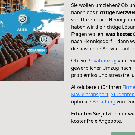
Sie wollen umziehen? Ob um
haben das
richtige Netzw
von Düren nach Hennigsdorf
haben wir die richtige Lösu
Fragen wollen,
was kostet
nach Hennigsdorf – dann wä
die passende Antwort auf Ih
Ob ein
Privatumzug
von Dür
gewerblicher Umzug nach 
problemlos und stressfrei 
Allzeit bereit für Ihren
Firm
Klaviertransport
,
Studente
optimale
Beiladung
von Dür
Erhalten Sie jetzt
in nur we
kostenfreie Angebote.