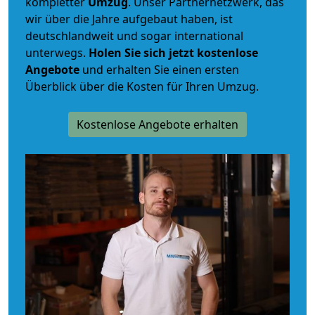
kompletter
Umzug
. Unser Partnernetzwerk, das
wir über die Jahre aufgebaut haben, ist
deutschlandweit und sogar international
unterwegs.
Holen Sie sich jetzt kostenlose
Angebote
und erhalten Sie einen ersten
Überblick über die Kosten für Ihren Umzug.
Kostenlose Angebote erhalten