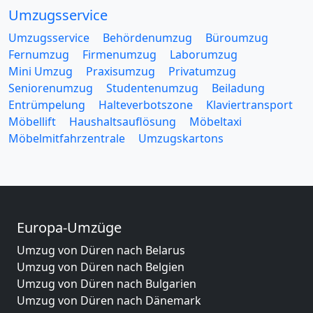
Umzugsservice
Umzugsservice
Behördenumzug
Büroumzug
Fernumzug
Firmenumzug
Laborumzug
Mini Umzug
Praxisumzug
Privatumzug
Seniorenumzug
Studentenumzug
Beiladung
Entrümpelung
Halteverbotszone
Klaviertransport
Möbellift
Haushaltsauflösung
Möbeltaxi
Möbelmitfahrzentrale
Umzugskartons
Europa-Umzüge
Umzug von Düren nach Belarus
Umzug von Düren nach Belgien
Umzug von Düren nach Bulgarien
Umzug von Düren nach Dänemark