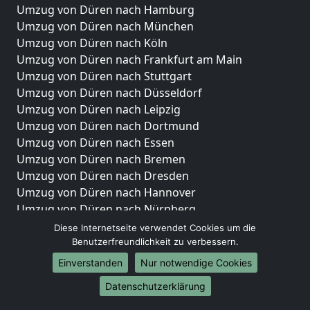
Umzug von Düren nach Hamburg
Umzug von Düren nach München
Umzug von Düren nach Köln
Umzug von Düren nach Frankfurt am Main
Umzug von Düren nach Stuttgart
Umzug von Düren nach Düsseldorf
Umzug von Düren nach Leipzig
Umzug von Düren nach Dortmund
Umzug von Düren nach Essen
Umzug von Düren nach Bremen
Umzug von Düren nach Dresden
Umzug von Düren nach Hannover
Umzug von Düren nach Nürnberg
Umzug von Düren nach Duisburg
Diese Internetseite verwendet Cookies um die
Umzug von Düren nach Bochum
Benutzerfreundlichkeit zu verbessern.
Umzug von Düren nach Wuppertal
Einverstanden
Nur notwendige Cookies
Umzug von Düren nach Bielefeld
Datenschutzerklärung
Umzug von Düren nach Bonn
Umzug von Düren nach Münster