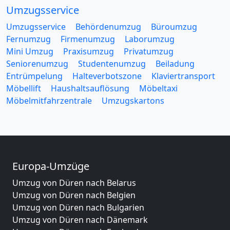
Umzugsservice
Umzugsservice
Behördenumzug
Büroumzug
Fernumzug
Firmenumzug
Laborumzug
Mini Umzug
Praxisumzug
Privatumzug
Seniorenumzug
Studentenumzug
Beiladung
Entrümpelung
Halteverbotszone
Klaviertransport
Möbellift
Haushaltsauflösung
Möbeltaxi
Möbelmitfahrzentrale
Umzugskartons
Europa-Umzüge
Umzug von Düren nach Belarus
Umzug von Düren nach Belgien
Umzug von Düren nach Bulgarien
Umzug von Düren nach Dänemark