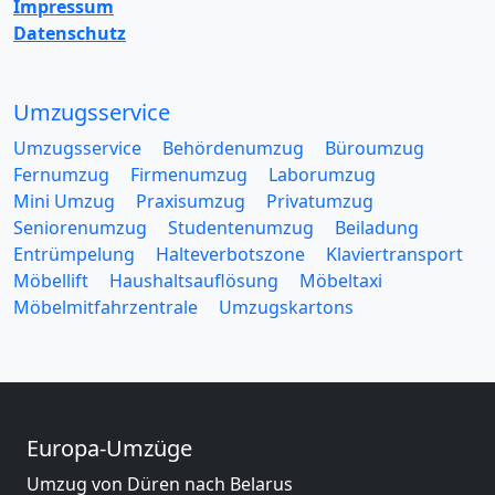
Impressum
Datenschutz
Umzugsservice
Umzugsservice
Behördenumzug
Büroumzug
Fernumzug
Firmenumzug
Laborumzug
Mini Umzug
Praxisumzug
Privatumzug
Seniorenumzug
Studentenumzug
Beiladung
Entrümpelung
Halteverbotszone
Klaviertransport
Möbellift
Haushaltsauflösung
Möbeltaxi
Möbelmitfahrzentrale
Umzugskartons
Europa-Umzüge
Umzug von Düren nach Belarus