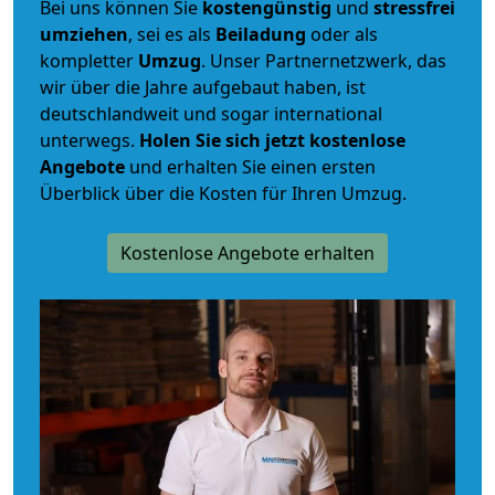
Bei uns können Sie
kostengünstig
und
stressfrei
umziehen
, sei es als
Beiladung
oder als
kompletter
Umzug
. Unser Partnernetzwerk, das
wir über die Jahre aufgebaut haben, ist
deutschlandweit und sogar international
unterwegs.
Holen Sie sich jetzt kostenlose
Angebote
und erhalten Sie einen ersten
Überblick über die Kosten für Ihren Umzug.
Kostenlose Angebote erhalten