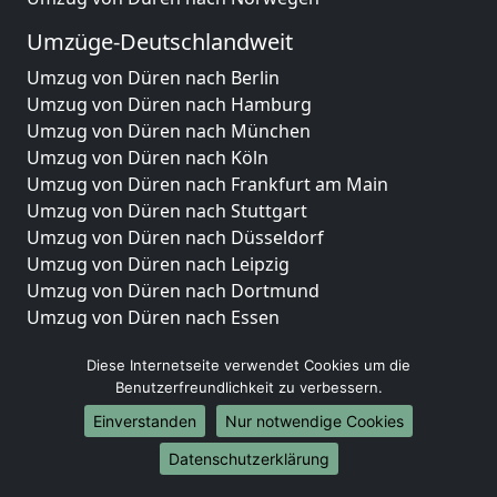
Umzüge-Deutschlandweit
Umzug von Düren nach Berlin
Umzug von Düren nach Hamburg
Umzug von Düren nach München
Umzug von Düren nach Köln
Umzug von Düren nach Frankfurt am Main
Umzug von Düren nach Stuttgart
Umzug von Düren nach Düsseldorf
Umzug von Düren nach Leipzig
Umzug von Düren nach Dortmund
Umzug von Düren nach Essen
Umzug von Düren nach Bremen
Diese Internetseite verwendet Cookies um die
Umzug von Düren nach Dresden
Benutzerfreundlichkeit zu verbessern.
Umzug von Düren nach Hannover
Umzug von Düren nach Nürnberg
Einverstanden
Nur notwendige Cookies
Umzug von Düren nach Duisburg
Datenschutzerklärung
Umzug von Düren nach Bochum