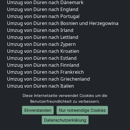
Umzug von Düren nach Dänemark
Umzug von Düren nach England
Umzug von Düren nach Portugal
Umzug von Düren nach Bosnien und Herzegowina
Umzug von Düren nach Irland
Umzug von Düren nach Lettland
Umzug von Düren nach Zypern
Umzug von Düren nach Kroatien
Umzug von Düren nach Estland
Umzug von Düren nach Finnland
Umzug von Düren nach Frankreich
Umzug von Düren nach Griechenland
Umzug von Düren nach Italien
Umzug von Düren nach Liechtenstein
Diese Internetseite verwendet Cookies um die
Umzug von Düren nach Luxemburg
Benutzerfreundlichkeit zu verbessern.
Umzug von Düren nach Niederlande
Einverstanden
Nur notwendige Cookies
Umzug von Düren nach Norwegen
Datenschutzerklärung
Umzüge-Deutschlandweit