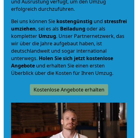
und Ausrüstung verfügt, um den Umzug
erfolgreich durchzuführen.
Bei uns können Sie
kostengünstig
und
stressfrei
umziehen
, sei es als
Beiladung
oder als
kompletter
Umzug
. Unser Partnernetzwerk, das
wir über die Jahre aufgebaut haben, ist
deutschlandweit und sogar international
unterwegs.
Holen Sie sich jetzt kostenlose
Angebote
und erhalten Sie einen ersten
Überblick über die Kosten für Ihren Umzug.
Kostenlose Angebote erhalten