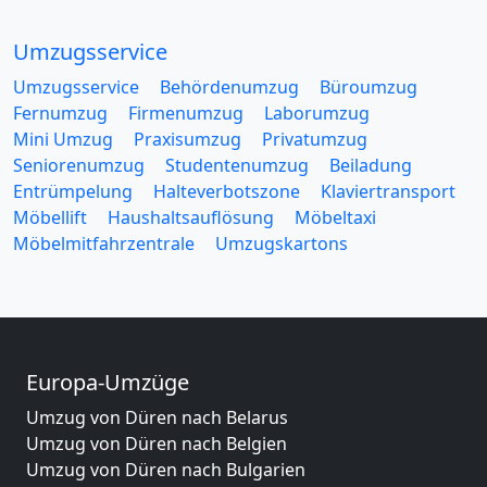
Umzugsservice
Umzugsservice
Behördenumzug
Büroumzug
Fernumzug
Firmenumzug
Laborumzug
Mini Umzug
Praxisumzug
Privatumzug
Seniorenumzug
Studentenumzug
Beiladung
Entrümpelung
Halteverbotszone
Klaviertransport
Möbellift
Haushaltsauflösung
Möbeltaxi
Möbelmitfahrzentrale
Umzugskartons
Europa-Umzüge
Umzug von Düren nach Belarus
Umzug von Düren nach Belgien
Umzug von Düren nach Bulgarien