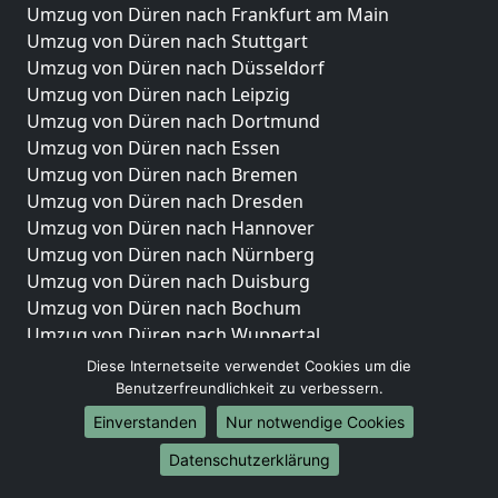
Umzug von Düren nach Frankfurt am Main
Umzug von Düren nach Stuttgart
Umzug von Düren nach Düsseldorf
Umzug von Düren nach Leipzig
Umzug von Düren nach Dortmund
Umzug von Düren nach Essen
Umzug von Düren nach Bremen
Umzug von Düren nach Dresden
Umzug von Düren nach Hannover
Umzug von Düren nach Nürnberg
Umzug von Düren nach Duisburg
Umzug von Düren nach Bochum
Umzug von Düren nach Wuppertal
Umzug von Düren nach Bielefeld
Diese Internetseite verwendet Cookies um die
Umzug von Düren nach Bonn
Benutzerfreundlichkeit zu verbessern.
Umzug von Düren nach Münster
Einverstanden
Nur notwendige Cookies
Internationale-Umzüge
Datenschutzerklärung
Umzug von Düren nach Brasilien