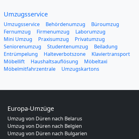
Umzugsservice
Umzugsservice
Behördenumzug
Büroumzug
Fernumzug
Firmenumzug
Laborumzug
Mini Umzug
Praxisumzug
Privatumzug
Seniorenumzug
Studentenumzug
Beiladung
Entrümpelung
Halteverbotszone
Klaviertransport
Möbellift
Haushaltsauflösung
Möbeltaxi
Möbelmitfahrzentrale
Umzugskartons
Europa-Umzüge
Umzug von Düren nach Belarus
Umzug von Düren nach Belgien
Umzug von Düren nach Bulgarien