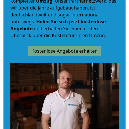
kompletter
Umzug
. Unser Partnernetzwerk, das
wir über die Jahre aufgebaut haben, ist
deutschlandweit und sogar international
unterwegs.
Holen Sie sich jetzt kostenlose
Angebote
und erhalten Sie einen ersten
Überblick über die Kosten für Ihren Umzug.
Kostenlose Angebote erhalten