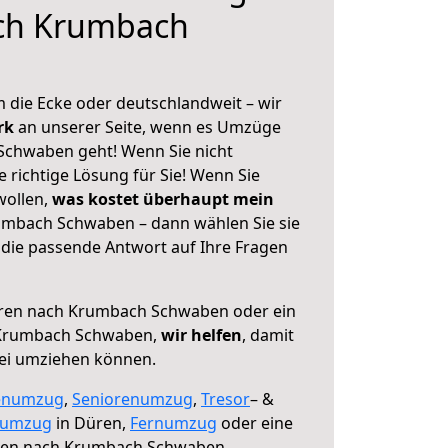
ch Krumbach
 die Ecke oder deutschlandweit – wir
erk
an unserer Seite, wenn es Umzüge
chwaben geht! Wenn Sie nicht
e richtige Lösung für Sie! Wenn Sie
wollen,
was kostet überhaupt mein
mbach Schwaben – dann wählen Sie sie
die passende Antwort auf Ihre Fragen
en nach Krumbach Schwaben oder ein
 Krumbach Schwaben,
wir helfen
, damit
rei umziehen können.
enumzug
,
Seniorenumzug
,
Tresor
– &
numzug
in Düren,
Fernumzug
oder eine
en nach Krumbach Schwaben.