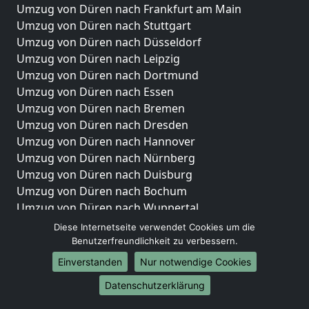
Umzug von Düren nach Frankfurt am Main
Umzug von Düren nach Stuttgart
Umzug von Düren nach Düsseldorf
Umzug von Düren nach Leipzig
Umzug von Düren nach Dortmund
Umzug von Düren nach Essen
Umzug von Düren nach Bremen
Umzug von Düren nach Dresden
Umzug von Düren nach Hannover
Umzug von Düren nach Nürnberg
Umzug von Düren nach Duisburg
Umzug von Düren nach Bochum
Umzug von Düren nach Wuppertal
Umzug von Düren nach Bielefeld
Diese Internetseite verwendet Cookies um die
Umzug von Düren nach Bonn
Benutzerfreundlichkeit zu verbessern.
Umzug von Düren nach Münster
Einverstanden
Nur notwendige Cookies
Internationale-Umzüge
Datenschutzerklärung
Umzug von Düren nach Brasilien