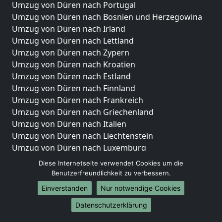
Umzug von Düren nach Portugal
Umzug von Düren nach Bosnien und Herzegowina
Umzug von Düren nach Irland
Umzug von Düren nach Lettland
Umzug von Düren nach Zypern
Umzug von Düren nach Kroatien
Umzug von Düren nach Estland
Umzug von Düren nach Finnland
Umzug von Düren nach Frankreich
Umzug von Düren nach Griechenland
Umzug von Düren nach Italien
Umzug von Düren nach Liechtenstein
Umzug von Düren nach Luxemburg
Umzug von Düren nach Niederlande
Diese Internetseite verwendet Cookies um die
Umzug von Düren nach Norwegen
Benutzerfreundlichkeit zu verbessern.
Einverstanden
Nur notwendige Cookies
Umzüge-Deutschlandweit
Datenschutzerklärung
Umzug von Düren nach Berlin
Umzug von Düren nach Hamburg