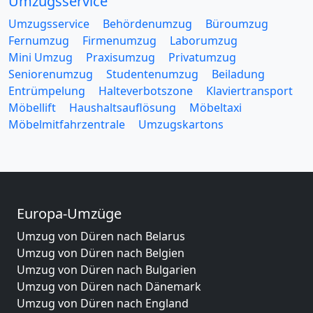
Umzugsservice
Umzugsservice
Behördenumzug
Büroumzug
Fernumzug
Firmenumzug
Laborumzug
Mini Umzug
Praxisumzug
Privatumzug
Seniorenumzug
Studentenumzug
Beiladung
Entrümpelung
Halteverbotszone
Klaviertransport
Möbellift
Haushaltsauflösung
Möbeltaxi
Möbelmitfahrzentrale
Umzugskartons
Europa-Umzüge
Umzug von Düren nach Belarus
Umzug von Düren nach Belgien
Umzug von Düren nach Bulgarien
Umzug von Düren nach Dänemark
Umzug von Düren nach England