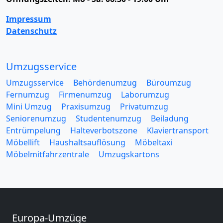
Impressum
Datenschutz
Umzugsservice
Umzugsservice
Behördenumzug
Büroumzug
Fernumzug
Firmenumzug
Laborumzug
Mini Umzug
Praxisumzug
Privatumzug
Seniorenumzug
Studentenumzug
Beiladung
Entrümpelung
Halteverbotszone
Klaviertransport
Möbellift
Haushaltsauflösung
Möbeltaxi
Möbelmitfahrzentrale
Umzugskartons
Europa-Umzüge