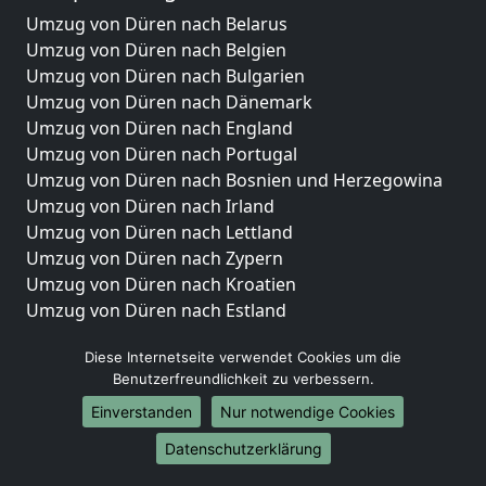
Umzug von Düren nach Belarus
Umzug von Düren nach Belgien
Umzug von Düren nach Bulgarien
Umzug von Düren nach Dänemark
Umzug von Düren nach England
Umzug von Düren nach Portugal
Umzug von Düren nach Bosnien und Herzegowina
Umzug von Düren nach Irland
Umzug von Düren nach Lettland
Umzug von Düren nach Zypern
Umzug von Düren nach Kroatien
Umzug von Düren nach Estland
Umzug von Düren nach Finnland
Diese Internetseite verwendet Cookies um die
Umzug von Düren nach Frankreich
Benutzerfreundlichkeit zu verbessern.
Umzug von Düren nach Griechenland
Umzug von Düren nach Italien
Einverstanden
Nur notwendige Cookies
Umzug von Düren nach Liechtenstein
Datenschutzerklärung
Umzug von Düren nach Luxemburg