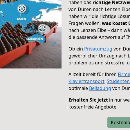
haben das
richtige Netzw
von Düren nach Lenzen Elbe
haben wir die richtige Lösu
Fragen wollen,
was kostet
nach Lenzen Elbe – dann wä
die passende Antwort auf Ih
Ob ein
Privatumzug
von Dür
gewerblicher Umzug nach L
problemlos und stressfrei 
Allzeit bereit für Ihren
Firm
Klaviertransport
,
Studente
optimale
Beiladung
von Dür
Erhalten Sie jetzt
in nur we
kostenfreie Angebote.
Kostenlo