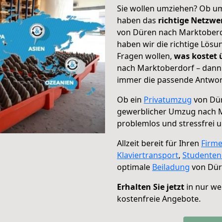
Sie wollen umziehen? Ob um
haben das
richtige Netzw
von Düren nach Marktoberdo
haben wir die richtige Lösu
Fragen wollen,
was kostet
nach Marktoberdorf – dann 
immer die passende Antwort
Ob ein
Privatumzug
von Dür
gewerblicher Umzug nach 
problemlos und stressfrei 
Allzeit bereit für Ihren
Firm
Klaviertransport
,
Studente
optimale
Beiladung
von Dür
Erhalten Sie jetzt
in nur we
kostenfreie Angebote.