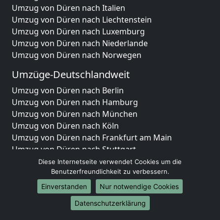
Umzug von Düren nach Italien
Umzug von Düren nach Liechtenstein
Umzug von Düren nach Luxemburg
Umzug von Düren nach Niederlande
Umzug von Düren nach Norwegen
Umzüge-Deutschlandweit
Umzug von Düren nach Berlin
Umzug von Düren nach Hamburg
Umzug von Düren nach München
Umzug von Düren nach Köln
Umzug von Düren nach Frankfurt am Main
Umzug von Düren nach Stuttgart
Umzug von Düren nach Düsseldorf
Diese Internetseite verwendet Cookies um die
Umzug von Düren nach Leipzig
Benutzerfreundlichkeit zu verbessern.
Umzug von Düren nach Dortmund
Einverstanden
Nur notwendige Cookies
Umzug von Düren nach Essen
Datenschutzerklärung
Umzug von Düren nach Bremen
Umzug von Düren nach Dresden