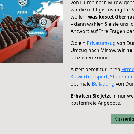
von Düren nach Mirow geht!
wir die richtige Lösung für
wollen,
was kostet überh
– dann wählen Sie sie uns,
Antwort auf Ihre Fragen par
Ob ein
Privatumzug
von Dür
Umzug nach Mirow,
wir he
umziehen können.
Allzeit bereit für Ihren
Firm
Klaviertransport
,
Studente
optimale
Beiladung
von Dür
Erhalten Sie jetzt
in nur we
kostenfreie Angebote.
Kostenlo