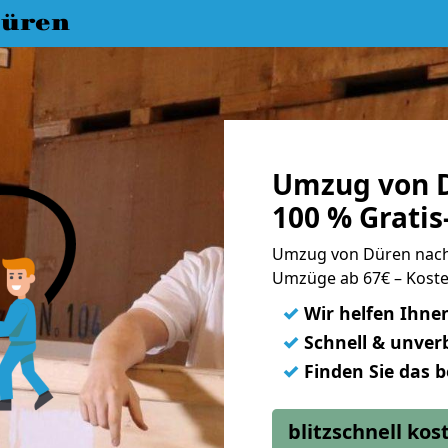
üren
Umzug von 
100 % Grati
Umzug von Düren nac
Umzüge ab 67€ – Koste
✓
Wir helfen Ihne
✓
Schnell & unverb
✓
Finden Sie das 
blitzschnell ko