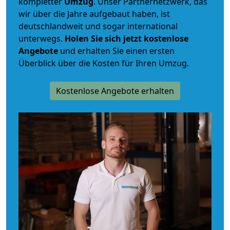
kompletter
Umzug
. Unser Partnernetzwerk, das
wir über die Jahre aufgebaut haben, ist
deutschlandweit und sogar international
unterwegs.
Holen Sie sich jetzt kostenlose
Angebote
und erhalten Sie einen ersten
Überblick über die Kosten für Ihren Umzug.
Kostenlose Angebote erhalten