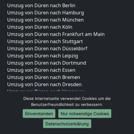
Umzug von Düren nach Berlin
Umzug von Düren nach Hamburg
Umzug von Düren nach München
Umzug von Düren nach Köln
Umzug von Düren nach Frankfurt am Main
Umzug von Düren nach Stuttgart
Umzug von Düren nach Düsseldorf
Umzug von Düren nach Leipzig
Umzug von Düren nach Dortmund
Umzug von Düren nach Essen
Umzug von Düren nach Bremen
Umzug von Düren nach Dresden
Umzug von Düren nach Hannover
Umzug von Düren nach Nürnberg
Diese Internetseite verwendet Cookies um die
Benutzerfreundlichkeit zu verbessern.
Umzug von Düren nach Duisburg
Umzug von Düren nach Bochum
Einverstanden
Nur notwendige Cookies
Umzug von Düren nach Wuppertal
Datenschutzerklärung
Umzug von Düren nach Bielefeld