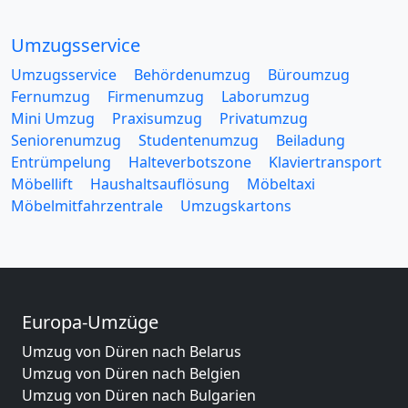
Umzugsservice
Umzugsservice
Behördenumzug
Büroumzug
Fernumzug
Firmenumzug
Laborumzug
Mini Umzug
Praxisumzug
Privatumzug
Seniorenumzug
Studentenumzug
Beiladung
Entrümpelung
Halteverbotszone
Klaviertransport
Möbellift
Haushaltsauflösung
Möbeltaxi
Möbelmitfahrzentrale
Umzugskartons
Europa-Umzüge
Umzug von Düren nach Belarus
Umzug von Düren nach Belgien
Umzug von Düren nach Bulgarien