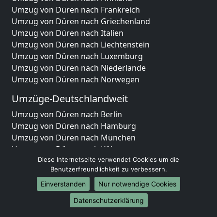
Umzug von Düren nach Frankreich
Umzug von Düren nach Griechenland
Umzug von Düren nach Italien
Umzug von Düren nach Liechtenstein
Umzug von Düren nach Luxemburg
Umzug von Düren nach Niederlande
Umzug von Düren nach Norwegen
Umzüge-Deutschlandweit
Umzug von Düren nach Berlin
Umzug von Düren nach Hamburg
Umzug von Düren nach München
Umzug von Düren nach Köln
Umzug von Düren nach Frankfurt am Main
Diese Internetseite verwendet Cookies um die
Benutzerfreundlichkeit zu verbessern.
Umzug von Düren nach Stuttgart
Umzug von Düren nach Düsseldorf
Einverstanden
Nur notwendige Cookies
Umzug von Düren nach Leipzig
Datenschutzerklärung
Umzug von Düren nach Dortmund