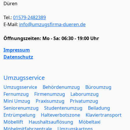
Düren
Tel.:
01579-2482389
E-Mail:
info@umzugsfirma-dueren.de
Öffnungszeiten:
Mo - Sa: 06:30 - 19:00 Uhr
Impressum
Datenschutz
Umzugsservice
Umzugsservice
Behördenumzug
Büroumzug
Fernumzug
Firmenumzug
Laborumzug
Mini Umzug
Praxisumzug
Privatumzug
Seniorenumzug
Studentenumzug
Beiladung
Entrümpelung
Halteverbotszone
Klaviertransport
Möbellift
Haushaltsauflösung
Möbeltaxi
Möbelmitfahrzentrale
Umzugskartons