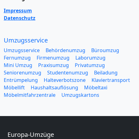
Impressum
Datenschutz
Umzugsservice
Umzugsservice
Behördenumzug
Büroumzug
Fernumzug
Firmenumzug
Laborumzug
Mini Umzug
Praxisumzug
Privatumzug
Seniorenumzug
Studentenumzug
Beiladung
Entrümpelung
Halteverbotszone
Klaviertransport
Möbellift
Haushaltsauflösung
Möbeltaxi
Möbelmitfahrzentrale
Umzugskartons
Europa-Umzüge