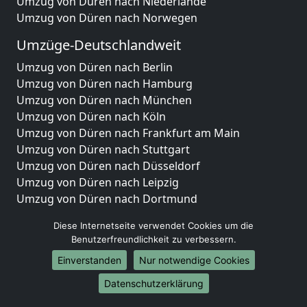
Umzug von Düren nach Niederlande
Umzug von Düren nach Norwegen
Umzüge-Deutschlandweit
Umzug von Düren nach Berlin
Umzug von Düren nach Hamburg
Umzug von Düren nach München
Umzug von Düren nach Köln
Umzug von Düren nach Frankfurt am Main
Umzug von Düren nach Stuttgart
Umzug von Düren nach Düsseldorf
Umzug von Düren nach Leipzig
Umzug von Düren nach Dortmund
Umzug von Düren nach Essen
Diese Internetseite verwendet Cookies um die
Umzug von Düren nach Bremen
Benutzerfreundlichkeit zu verbessern.
Umzug von Düren nach Dresden
Einverstanden
Nur notwendige Cookies
Umzug von Düren nach Hannover
Umzug von Düren nach Nürnberg
Datenschutzerklärung
Umzug von Düren nach Duisburg