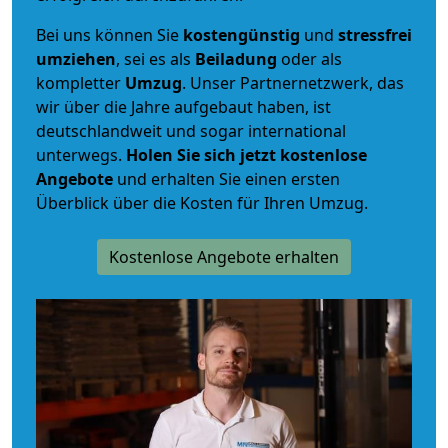
Bei uns können Sie
kostengünstig
und
stressfrei
umziehen
, sei es als
Beiladung
oder als
kompletter
Umzug
. Unser Partnernetzwerk, das
wir über die Jahre aufgebaut haben, ist
deutschlandweit und sogar international
unterwegs.
Holen Sie sich jetzt kostenlose
Angebote
und erhalten Sie einen ersten
Überblick über die Kosten für Ihren Umzug.
Kostenlose Angebote erhalten