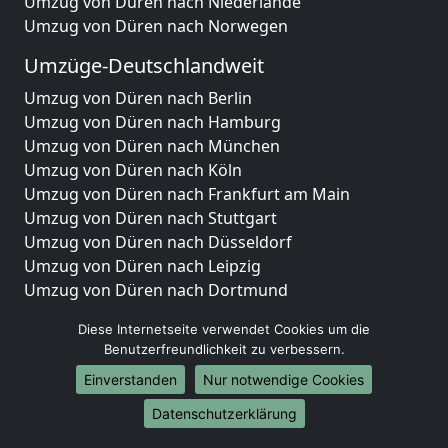
Umzug von Düren nach Niederlande
Umzug von Düren nach Norwegen
Umzüge-Deutschlandweit
Umzug von Düren nach Berlin
Umzug von Düren nach Hamburg
Umzug von Düren nach München
Umzug von Düren nach Köln
Umzug von Düren nach Frankfurt am Main
Umzug von Düren nach Stuttgart
Umzug von Düren nach Düsseldorf
Umzug von Düren nach Leipzig
Umzug von Düren nach Dortmund
Umzug von Düren nach Essen
Diese Internetseite verwendet Cookies um die
Umzug von Düren nach Bremen
Benutzerfreundlichkeit zu verbessern.
Umzug von Düren nach Dresden
Einverstanden
Nur notwendige Cookies
Umzug von Düren nach Hannover
Umzug von Düren nach Nürnberg
Datenschutzerklärung
Umzug von Düren nach Duisburg