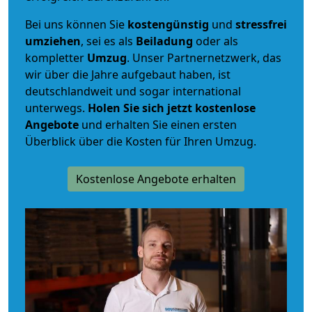
Bei uns können Sie
kostengünstig
und
stressfrei
umziehen
, sei es als
Beiladung
oder als
kompletter
Umzug
. Unser Partnernetzwerk, das
wir über die Jahre aufgebaut haben, ist
deutschlandweit und sogar international
unterwegs.
Holen Sie sich jetzt kostenlose
Angebote
und erhalten Sie einen ersten
Überblick über die Kosten für Ihren Umzug.
Kostenlose Angebote erhalten