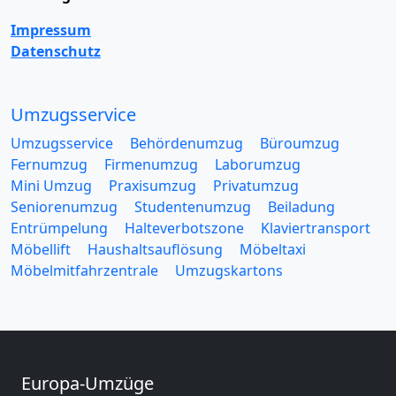
Impressum
Datenschutz
Umzugsservice
Umzugsservice
Behördenumzug
Büroumzug
Fernumzug
Firmenumzug
Laborumzug
Mini Umzug
Praxisumzug
Privatumzug
Seniorenumzug
Studentenumzug
Beiladung
Entrümpelung
Halteverbotszone
Klaviertransport
Möbellift
Haushaltsauflösung
Möbeltaxi
Möbelmitfahrzentrale
Umzugskartons
Europa-Umzüge