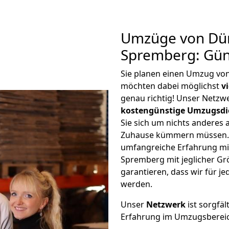
Umzüge von Dür
Spremberg: Gün
Sie planen einen Umzug vo
möchten dabei möglichst
v
genau richtig! Unser Netzw
kostengünstige Umzugsdi
Sie sich um nichts anderes 
Zuhause kümmern müssen. W
umfangreiche Erfahrung mi
Spremberg mit jeglicher G
garantieren, dass wir für j
werden.
Unser
Netzwerk
ist sorgfäl
Erfahrung im Umzugsberei