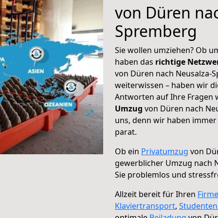
von Düren nac
Spremberg
Sie wollen umziehen? Ob um
haben das
richtige Netzw
von Düren nach Neusalza-S
weiterwissen – haben wir di
Antworten auf Ihre Fragen 
Umzug
von Düren nach Neu
uns, denn wir haben immer 
parat.
Ob ein
Privatumzug
von Dür
gewerblicher Umzug nach 
Sie problemlos und stressf
Allzeit bereit für Ihren
Firm
Klaviertransport
,
Studente
optimale
Beiladung
von Dür