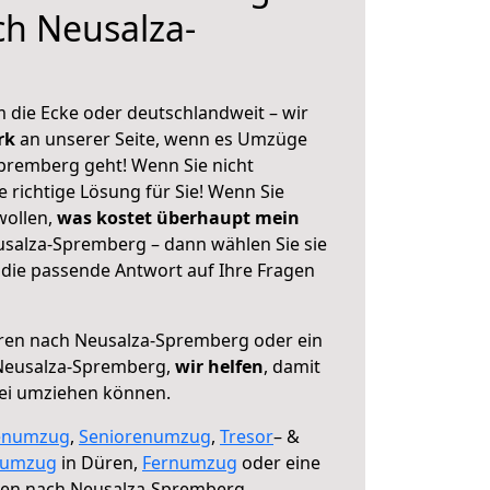
h Neusalza-
 die Ecke oder deutschlandweit – wir
erk
an unserer Seite, wenn es Umzüge
premberg geht! Wenn Sie nicht
e richtige Lösung für Sie! Wenn Sie
wollen,
was kostet überhaupt mein
salza-Spremberg – dann wählen Sie sie
die passende Antwort auf Ihre Fragen
en nach Neusalza-Spremberg oder ein
Neusalza-Spremberg,
wir helfen
, damit
rei umziehen können.
enumzug
,
Seniorenumzug
,
Tresor
– &
numzug
in Düren,
Fernumzug
oder eine
en nach Neusalza-Spremberg.