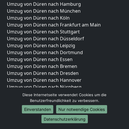
Umzug von Düren nach Hamburg
Umzug von Düren nach München
Umzug von Düren nach Köln
Umzug von Düren nach Frankfurt am Main
Umzug von Düren nach Stuttgart
Umzug von Düren nach Düsseldorf
Umzug von Düren nach Leipzig
Umzug von Düren nach Dortmund
Umzug von Düren nach Essen
Umzug von Düren nach Bremen
Umzug von Düren nach Dresden
Umzug von Düren nach Hannover
Umzug von Düren nach Nürnberg
Umzug von Düren nach Duisburg
Diese Internetseite verwendet Cookies um die
Umzug von Düren nach Bochum
Benutzerfreundlichkeit zu verbessern.
Umzug von Düren nach Wuppertal
Einverstanden
Nur notwendige Cookies
Umzug von Düren nach Bielefeld
Datenschutzerklärung
Umzug von Düren nach Bonn
Umzug von Düren nach Münster