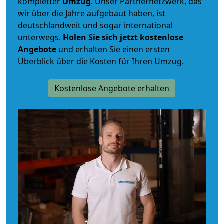
kompletter
Umzug
. Unser Partnernetzwerk, das
wir über die Jahre aufgebaut haben, ist
deutschlandweit und sogar international
unterwegs.
Holen Sie sich jetzt kostenlose
Angebote
und erhalten Sie einen ersten
Überblick über die Kosten für Ihren Umzug.
Kostenlose Angebote erhalten