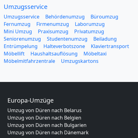
Umzugsservice
Umzugsservice
Behördenumzug
Büroumzug
Fernumzug
Firmenumzug
Laborumzug
Mini Umzug
Praxisumzug
Privatumzug
Seniorenumzug
Studentenumzug
Beiladung
Entrümpelung
Halteverbotszone
Klaviertransport
Möbellift
Haushaltsauflösung
Möbeltaxi
Möbelmitfahrzentrale
Umzugskartons
Europa-Umzüge
Umzug von Düren nach Belarus
Umzug von Düren nach Belgien
Umzug von Düren nach Bulgarien
Umzug von Düren nach Dänemark